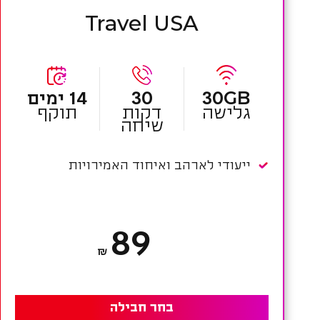
Travel USA
30GB
30
14 ימים
גלישה
דקות
תוקף
שיחה
ייעודי לארהב ואיחוד האמירויות
89
₪
בחר חבילה