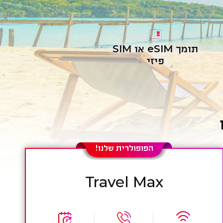
תומך eSIM או SIM
פיזי
הפופולרית שלנו!
Travel Max