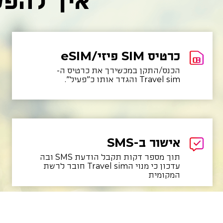
איך להפעיל את ה-
כרטיס SIM פיזי/eSIM
הכנס/התקן במכשירך את כרטיס ה-
Travel sim והגדר אותו כ"פעיל".
אישור ב-SMS
תוך מספר דקות תקבל הודעת SMS ובה
עדכון כי מנוי הTravel sim חובר לרשת
המקומית