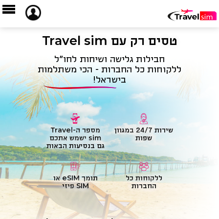
טסים רק עם Travel sim
חבילות גלישה ושיחות לחו"ל
ללקוחות כל החברות - הכי משתלמות
בישראל!
שירות 24/7 במגוון
מספר ה-Travel
שפות
sim ישמש אתכם
גם בנסיעות הבאות
ללקוחות כל
תומך eSIM או
החברות
SIM פיזי