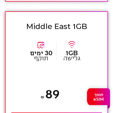
Middle East 1GB
1GB
30 ימים
גלישה
תוקף
89
תומך
₪
eSIM